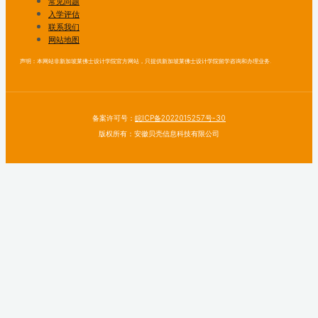
常见问题
入学评估
联系我们
网站地图
声明：本网站非新加坡莱佛士设计学院官方网站，只提供新加坡莱佛士设计学院留学咨询和办理业务.
备案许可号：
皖ICP备2022015257号-30
版权所有：安徽贝壳信息科技有限公司