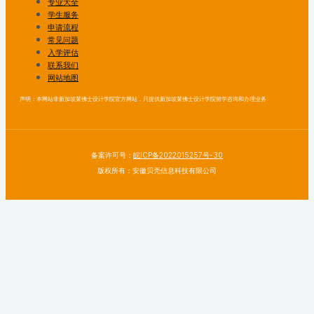
专业大全
学生服务
申请流程
常见问题
入学评估
联系我们
网站地图
声明：本网站非新加坡莱佛士设计学院官方网站，只提供新加坡莱佛士设计学院留学咨询和办理业务.
备案许可号：
皖ICP备2022015257号-30
版权所有：安徽贝壳信息科技有限公司